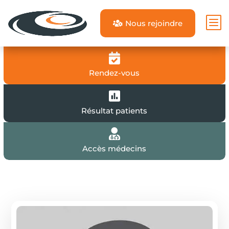
b
Nous rejoindre


Rendez-vous

Résultat patients

Accès médecins