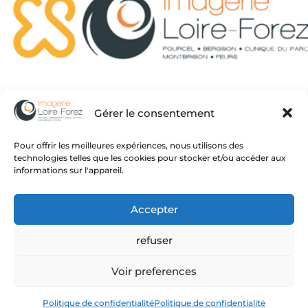
Infos pratiques
Gérer le consentement
Prendre rendez-vous en ligne
Pour offrir les meilleures expériences, nous utilisons des
Consultez vos résultats
technologies telles que les cookies pour stocker et/ou accéder aux
informations sur l'appareil.
Actualités
Politique de confidentialité
Accepter
Mentions légales
refuser
Imaginé & réalisé par
Voir preferences
Peal Medical
by
Peal Solutions
Politique de confidentialité
Politique de confidentialité