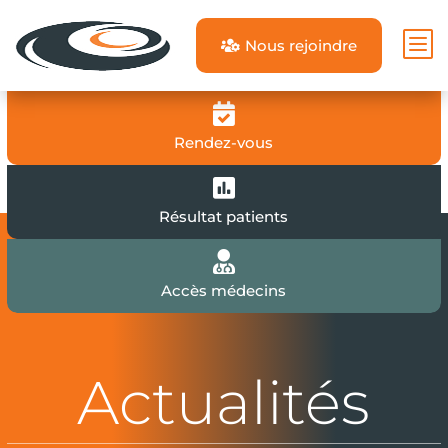
b
Nous rejoindre


Rendez-vous

Résultat patients

Accès médecins
Actualités