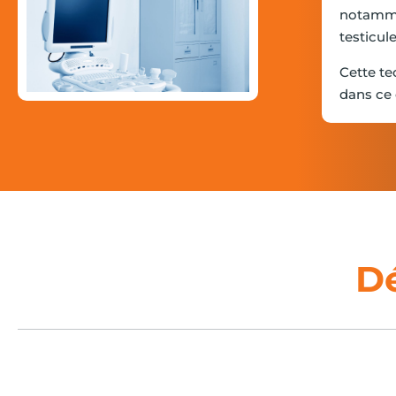
notammen
testicul
Cette te
dans ce 
D