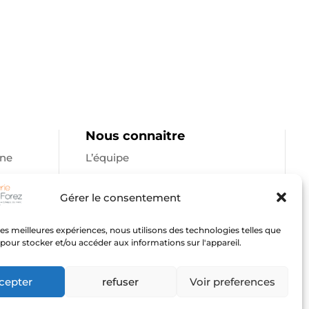
Nous connaitre
gne
L’équipe
Le groupe
Gérer le consentement
Imaginé & réalisé par
 les meilleures expériences, nous utilisons des technologies telles que
Peal Medical
by
Peal Solutions
 pour stocker et/ou accéder aux informations sur l'appareil.
cepter
refuser
Voir preferences