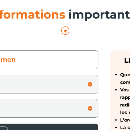
formations
important
G
xamen
L
Que
com
Vos
rap
rad
les 
L'o
La c