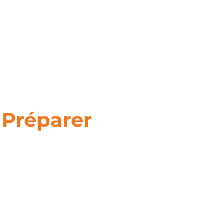
 DES SOINS – ACCUEIL – PRÉ
Préparer
votre venue
G
lité de service est au centre de nos préoccu
tout au long de votre parcours de soins.