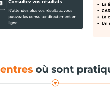
Consultez vos résultats

La 
N’attendez plus vos résultats, vous
CAR
pouvez les consulter directement en
La 
ligne
Un 
centres
où sont prati
G