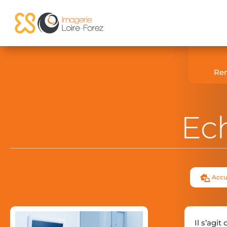
Re
Ec
Accu

Il s’agi