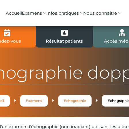
Accueil
Examens
Infos pratiques
Nous connaître



ndez-vous
Résultat patients
Accès méd
hographie dopp
E
E
E
eil
Examens
Echographie
Echographie
t d’un examen d’échographie (non irradiant) utilisant les ultr