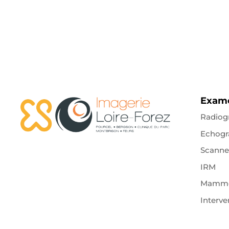
Exam
Radiog
Echogr
Scanne
IRM
Mammo
Interve