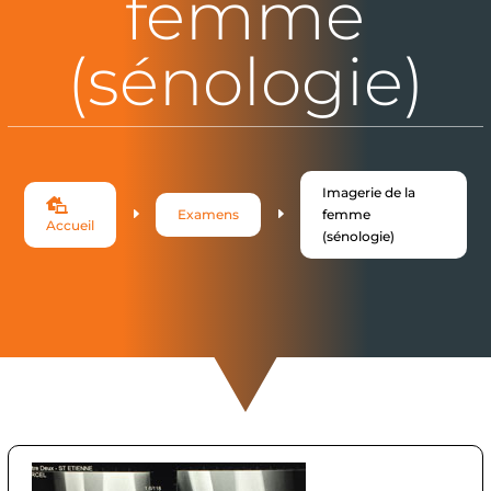
femme
(sénologie)
Imagerie de la

E
E
Examens
femme
Accueil
(sénologie)