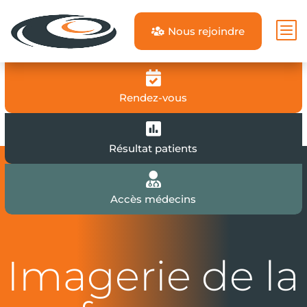
b
Nous rejoindre


Rendez-vous

Résultat patients

Accès médecins
Imagerie de la